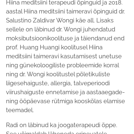
Hiina meditsiini terapeudi õpinguid ja 2018.
aastal Hiina meditsiini taimeravi õpinguid dr.
Salustino Zaldivar Wongi käe all. Lisaks
sellele on läbinud dr. Wongi juhendatud
moksibutsioonikoolituse ja täiendanud end
prof. Huang Huangi koolitusel Hiina
meditsiini taimeravi kasutamisest unetuse
ning günekoloogiliste probleemide korral
ning dr. Wongi koolitustel põletikuliste
liigesehaiguste, allergia, talveperioodi
viirushaiguste ennetamise ja aastaaegade-
ning ööpäevase rütmiga kooskõlas elamise
teemadel.
Radi on läbinud ka joogaterapeudi õppe.