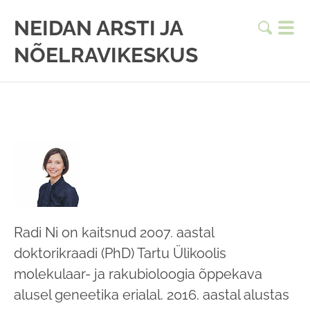
NEIDAN ARSTI JA
NÕELRAVIKESKUS
Radi Ni on kaitsnud 2007. aastal
doktorikraadi (PhD) Tartu Ülikoolis
molekulaar- ja rakubioloogia õppekava
alusel geneetika erialal. 2016. aastal alustas