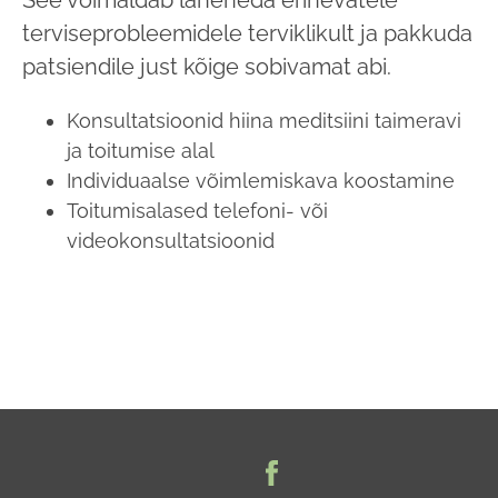
See võimaldab läheneda erinevatele
terviseprobleemidele terviklikult ja pakkuda
patsiendile just kõige sobivamat abi.
Konsultatsioonid hiina meditsiini taimeravi
ja toitumise alal
Individuaalse võimlemiskava koostamine
Toitumisalased telefoni- või
videokonsultatsioonid