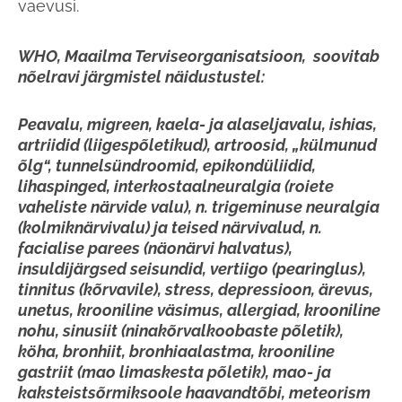
vaevusi.
WHO, Maailma Terviseorganisatsioon, soovitab
nõelravi järgmistel näidustustel:
Peavalu, migreen, kaela- ja alaseljavalu, ishias,
artriidid (liigespõletikud), artroosid, „külmunud
õlg“, tunnelsündroomid, epikondüliidid,
lihaspinged, interkostaalneuralgia (roiete
vaheliste närvide valu), n. trigeminuse neuralgia
(kolmiknärvivalu) ja teised närvivalud, n.
facialise parees (näonärvi halvatus),
insuldijärgsed seisundid, vertiigo (pearinglus),
tinnitus (kõrvavile), stress, depressioon, ärevus,
unetus, krooniline väsimus, allergiad, krooniline
nohu, sinusiit (ninakõrvalkoobaste põletik),
köha, bronhiit, bronhiaalastma, krooniline
gastriit (mao limaskesta põletik), mao- ja
kaksteistsõrmiksoole haavandtõbi, meteorism