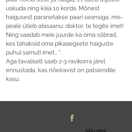
uskuda ning käia 10 korda. Mõnest
haigusest paranetakse paari seansiga, mis­
peale ütleb abisaanu: doktor, te tegite imet!
Ning saadab meie juurde ka oma sõbrad,
kes tahaksid oma pikaaegsete haiguste
puhul samuti imet… "
Aga tavaliselt saab 2-3 ravikorra järel
ennustada, kas nõelravist on patsiendile
kasu.
Sinu nimi