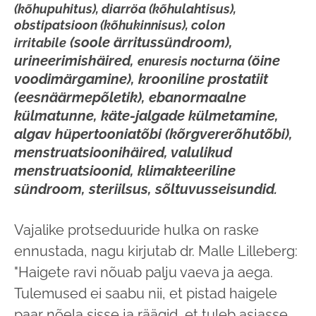
(kõhupuhitus), diarröa (kõhulahtisus),
obstipatsioon (kõhukinnisus),
colon
(soole ärritussündroom),
irritabile
urineerimishäired,
(öine
enuresis nocturna
voodimärgamine), krooniline prostatiit
(eesnäärmepõletik), ebanormaalne
külmatunne, käte-jalgade külmetamine,
algav hüpertooniatõbi (kõrgvererõhutõbi),
menstruatsioonihäired, valulikud
menstruatsioonid, klimakteeriline
sündroom, steriilsus, sõltuvusseisundid
.
Vajalike protseduuride hulka on raske
ennustada, nagu kirjutab dr. Malle Lilleberg:
"Haigete ravi nõuab palju vaeva ja aega.
Tule­mused ei saabu nii, et pistad haigele
paar nõela sisse ja räägid, et tuleb asjasse