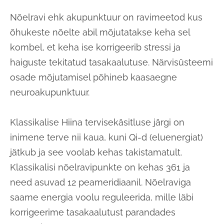
Nõelravi ehk akupunktuur on ravimeetod kus
õhukeste nõelte abil mõjutatakse keha sel
kombel, et keha ise korrigeerib stressi ja
haiguste tekitatud tasakaalutuse. Närvisüsteemi
osade mõjutamisel põhineb kaasaegne
neuroakupunktuur.
Klassikalise Hiina tervisekäsitluse järgi on
inimene terve nii kaua, kuni Qi-d (eluenergiat)
jätkub ja see voolab kehas takistamatult.
Klassikalisi nõelravipunkte on kehas 361 ja
need asuvad 12 peameridiaanil. Nõelraviga
saame energia voolu reguleerida, mille läbi
korrigeerime tasakaalutust parandades